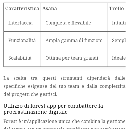
Caratteristica
Asana
Trello
Interfaccia
Completa e flessibile
Intuiti
Funzionalità
Ampia gamma di funzioni
Sempli
Scalabilità
Ottima per team grandi
Ideale 
La scelta tra questi strumenti dipenderà dalle
specifiche esigenze del tuo team e dalla complessità
dei progetti che gestisci.
Utilizzo di forest app per combattere la
procrastinazione digitale
Forest è un’applicazione unica che combina la gestione